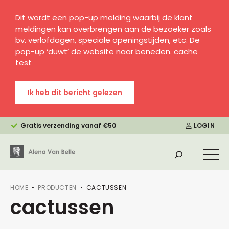
Dit wordt een pop-up melding waarbij de klant
meldingen kan overbrengen aan de bezoeker zoals
bv. verlofdagen, speciale openingstijden, etc. De
pop-up ‘duwt’ de website naar beneden. cache
test
Ik heb dit bericht gelezen
Gratis verzending vanaf €50
LOGIN
HOME
PRODUCTEN
CACTUSSEN
cactussen