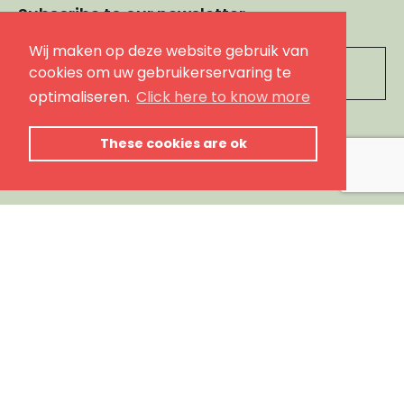
Subscribe to our newsletter
Wij maken op deze website gebruik van
Leave
cookies om uw gebruikerservaring te
this
optimaliseren.
Click here to know more
field
blank
subscribe
These cookies are ok
Follow us
webshop by