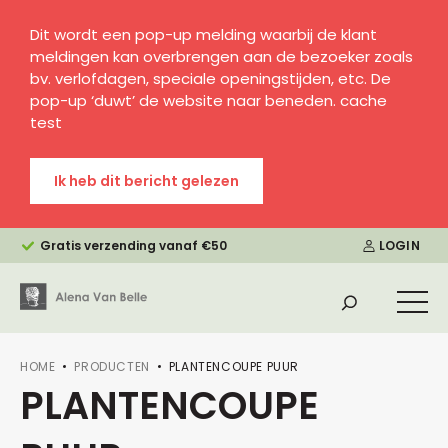
Dit wordt een pop-up melding waarbij de klant
meldingen kan overbrengen aan de bezoeker zoals
bv. verlofdagen, speciale openingstijden, etc. De
pop-up ‘duwt’ de website naar beneden. cache
test
Ik heb dit bericht gelezen
Gratis verzending vanaf €50
LOGIN
HOME
PRODUCTEN
PLANTENCOUPE PUUR
PLANTENCOUPE