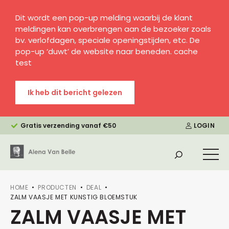
Dit wordt een pop-up melding waarbij de klant
meldingen kan overbrengen aan de bezoeker zoals
bv. verlofdagen, speciale openingstijden, etc. De
pop-up ‘duwt’ de website naar beneden. cache
test
Ik heb dit bericht gelezen
Gratis verzending vanaf €50
LOGIN
HOME
PRODUCTEN
DEAL
ZALM VAASJE MET KUNSTIG BLOEMSTUK
ZALM VAASJE MET