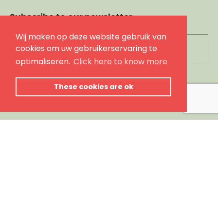
Subscribe to our newsletter
Wij maken op deze website gebruik van
Leave
cookies om uw gebruikerservaring te
this
optimaliseren.
Click here to know more
field
blank
subscribe
These cookies are ok
Follow us
webshop by