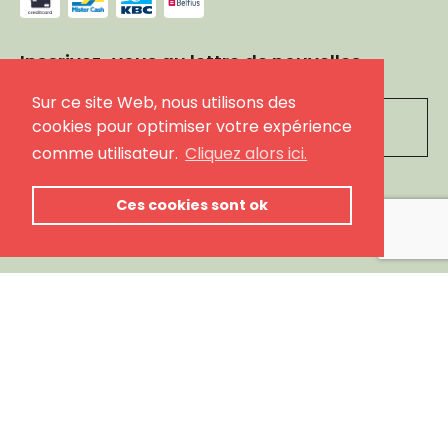
Inscrivez-vous au lettre de nouvelles
Sur ce site Web, nous utilisons des
Leave
cookies pour optimiser votre expérience
this
comme utilisateur.
Cliquez alors ici.
field
blank
S'inscrire
Ces cookies sont ok
Suivez-nous