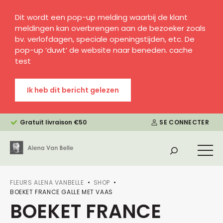
Dit wordt een pop-up melding waarbij de klant
meldingen kan overbrengen aan de bezoeker zoals
bv. verlofdagen, speciale openingstijden, etc. De
pop-up ‘duwt’ de website naar beneden. cache
test
Ik heb dit bericht gelezen
Gratuit livraison €50
SE CONNECTER
FLEURS ALENA VANBELLE
SHOP
BOEKET FRANCE GALLE MET VAAS
BOEKET FRANCE