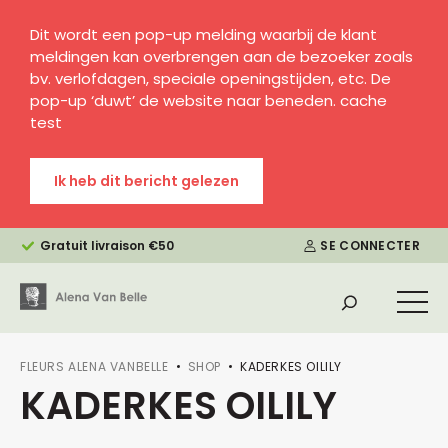
Dit wordt een pop-up melding waarbij de klant
meldingen kan overbrengen aan de bezoeker zoals
bv. verlofdagen, speciale openingstijden, etc. De
pop-up ‘duwt’ de website naar beneden. cache
test
Ik heb dit bericht gelezen
Gratuit livraison €50
SE CONNECTER
FLEURS ALENA VANBELLE
SHOP
KADERKES OILILY
KADERKES OILILY